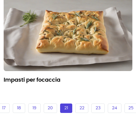
impasti per focaccia
17
18
19
20
21
22
23
24
25