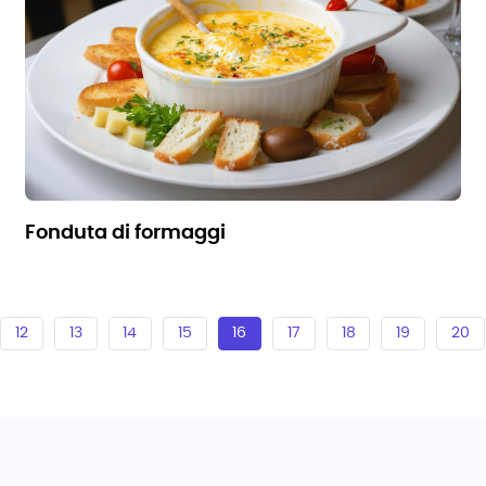
fonduta di formaggi
12
13
14
15
16
17
18
19
20