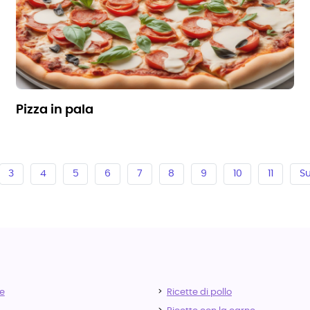
pizza in pala
3
4
5
6
7
8
9
10
11
Su
e
Ricette di pollo