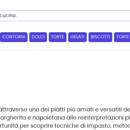
CONTORNI
DOLCI
TORTE
GELATI
BISCOTTI
TORTE
ttraverso uno dei piatti più amati e versatili de
 margherita e napoletana alle reinterpretazioni 
portunità per scoprire tecniche di impasto, meto