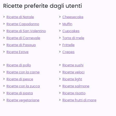
Ricette preferite dagli utenti
Ricette di Natale
Cheesecake
Ricette Capodanno
Muffin
Ricette di San Valentino
Cupcakes
Ricette di Carnevale
Torta di mele
Ricette di Pasqua
Frittelle
Ricette Estive
Crepes
Ricette di pollo
Ricette sushi
Ricette con la carne
Ricette veloci
Ricette di pesce
Ricette light
Ricette con la zucca
Ricette salmone
Ricette di pasta
Ricette risotto
Ricette vegetariane
Ricette frutti di mare