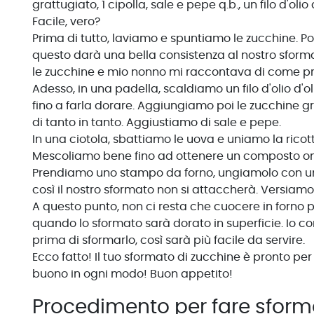
grattugiato, 1 cipolla, sale e pepe q.b., un filo d'ol
Facile, vero?
Prima di tutto, laviamo e spuntiamo le zucchine. Po
questo darà una bella consistenza al nostro sfor
le zucchine e mio nonno mi raccontava di come prep
Adesso, in una padella, scaldiamo un filo d'olio d'o
fino a farla dorare. Aggiungiamo poi le zucchine 
di tanto in tanto. Aggiustiamo di sale e pepe.
In una ciotola, sbattiamo le uova e uniamo la ricott
Mescoliamo bene fino ad ottenere un composto 
Prendiamo uno stampo da forno, ungiamolo con un p
così il nostro sformato non si attaccherà. Versiamo
A questo punto, non ci resta che cuocere in forno p
quando lo sformato sarà dorato in superficie. Io con
prima di sformarlo, così sarà più facile da servire.
Ecco fatto! Il tuo sformato di zucchine è pronto per
buono in ogni modo! Buon appetito!
Procedimento per fare sforma