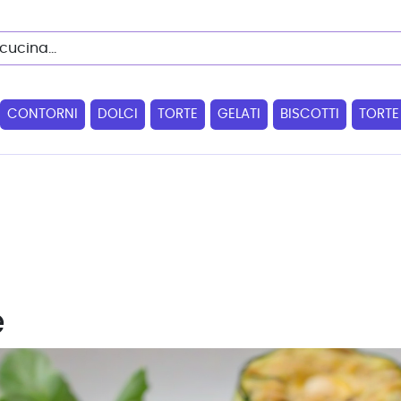
CONTORNI
DOLCI
TORTE
GELATI
BISCOTTI
TORTE
e