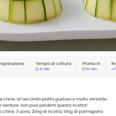
reparazione
Tempo di cottura
Pronto in
Ri
35 MIN
50 MIN
4 
cchine, un secondo piatto gustoso e molto versatile,
 verdure, non puoi perderti questa ricetta!
zucchine, 3 uova, 200g di ricotta, 100g di parmigiano