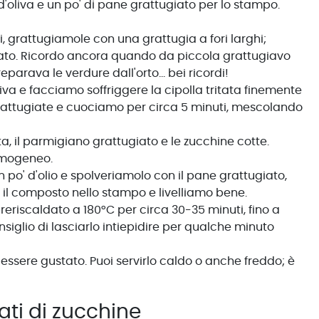
io d'oliva e un po' di pane grattugiato per lo stampo.
i, grattugiamole con una grattugia a fori larghi;
mato. Ricordo ancora quando da piccola grattugiavo
arava le verdure dall'orto… bei ricordi!
liva e facciamo soffriggere la cipolla tritata finemente
grattugiate e cuociamo per circa 5 minuti, mescolando
a, il parmigiano grattugiato e le zucchine cotte.
omogeneo.
o' d'olio e spolveriamolo con il pane grattugiato,
 il composto nello stampo e livelliamo bene.
reriscaldato a 180°C per circa 30-35 minuti, fino a
siglio di lasciarlo intiepidire per qualche minuto
 essere gustato. Puoi servirlo caldo o anche freddo; è
ti di zucchine