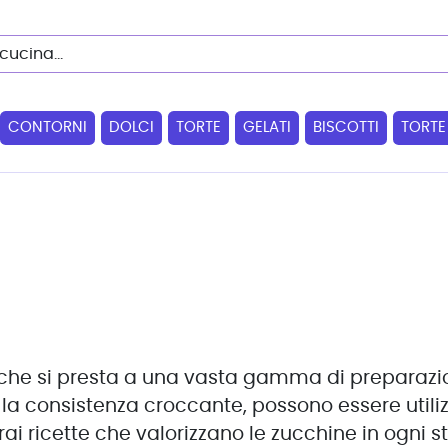
CONTORNI
DOLCI
TORTE
GELATI
BISCOTTI
TORTE
 che si presta a una vasta gamma di preparazio
 la consistenza croccante, possono essere utilizz
rai ricette che valorizzano le zucchine in ogni s