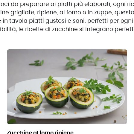
eloci da preparare ai piatti più elaborati, ogni 
hine grigliate, ripiene, al forno o in zuppe, ques
n tavola piatti gustosi e sani, perfetti per og
ibilità, le ricette di zucchine si integrano perf
zucchine al forno ripiene