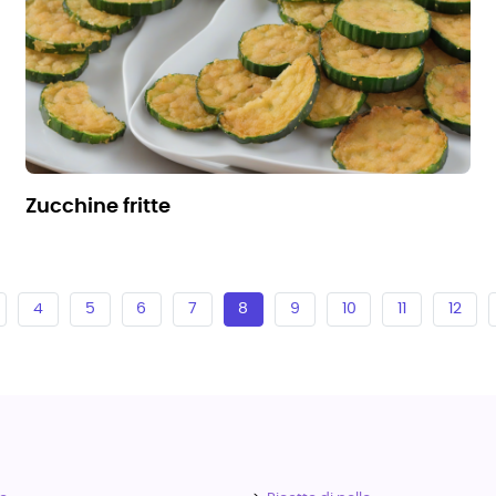
zucchine fritte
4
5
6
7
8
9
10
11
12