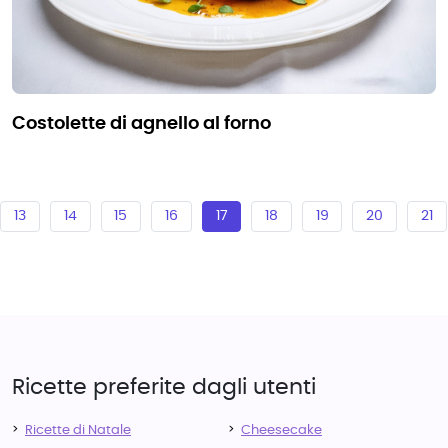
costolette di agnello al forno
13
14
15
16
17
18
19
20
21
Ricette preferite dagli utenti
Ricette di Natale
Cheesecake