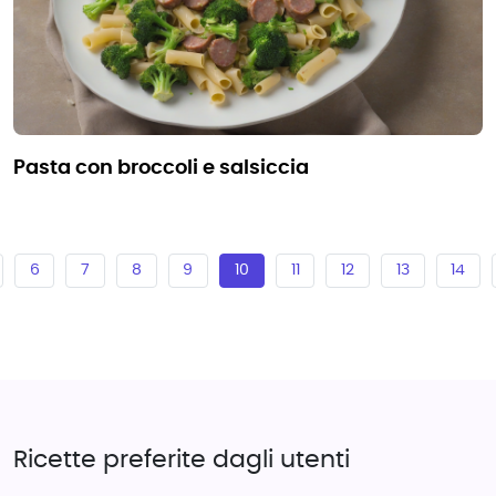
pasta con broccoli e salsiccia
6
7
8
9
10
11
12
13
14
Ricette preferite dagli utenti