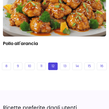
pollo all'arancia
8
9
10
11
12
13
14
15
16
Ricette preferite dagli utenti