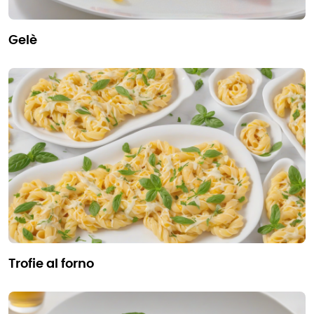
gelè
trofie al forno