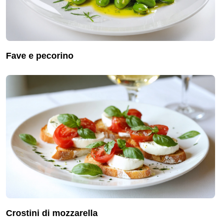
fave e pecorino
crostini di mozzarella