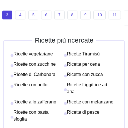
3
4
5
6
7
8
9
10
11
Ricette più ricercate
Ricette vegetariane
Ricette Tiramisù
Ricette con zucchine
Ricette per cena
Ricette di Carbonara
Ricette con zucca
Ricette con pollo
Ricette friggitrice ad
aria
Ricette allo zafferano
Ricette con melanzane
Ricette con pasta
Ricette di pesce
sfoglia