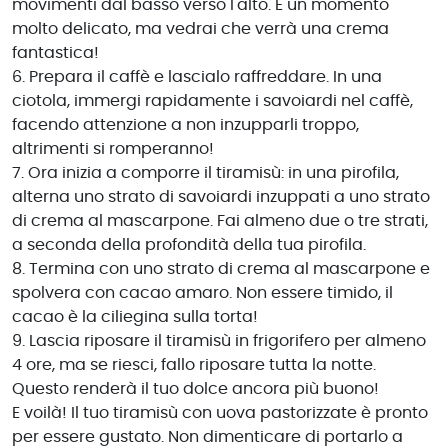
movimenti dal basso verso l'alto. È un momento
molto delicato, ma vedrai che verrà una crema
fantastica!
6. Prepara il caffè e lascialo raffreddare. In una
ciotola, immergi rapidamente i savoiardi nel caffè,
facendo attenzione a non inzupparli troppo,
altrimenti si romperanno!
7. Ora inizia a comporre il tiramisù: in una pirofila,
alterna uno strato di savoiardi inzuppati a uno strato
di crema al mascarpone. Fai almeno due o tre strati,
a seconda della profondità della tua pirofila.
8. Termina con uno strato di crema al mascarpone e
spolvera con cacao amaro. Non essere timido, il
cacao è la ciliegina sulla torta!
9. Lascia riposare il tiramisù in frigorifero per almeno
4 ore, ma se riesci, fallo riposare tutta la notte.
Questo renderà il tuo dolce ancora più buono!
E voilà! Il tuo tiramisù con uova pastorizzate è pronto
per essere gustato. Non dimenticare di portarlo a