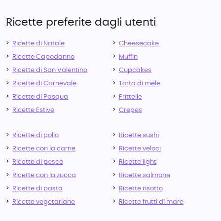
Ricette preferite dagli utenti
Ricette di Natale
Cheesecake
Ricette Capodanno
Muffin
Ricette di San Valentino
Cupcakes
Ricette di Carnevale
Torta di mele
Ricette di Pasqua
Frittelle
Ricette Estive
Crepes
Ricette di pollo
Ricette sushi
Ricette con la carne
Ricette veloci
Ricette di pesce
Ricette light
Ricette con la zucca
Ricette salmone
Ricette di pasta
Ricette risotto
Ricette vegetariane
Ricette frutti di mare