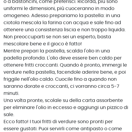
o a bastoncini, come preferisci. Ricorda, più sono
uniformi le dimensioni, più cuoceranno in modo
omogeneo. Adesso prepariamo la pastella: in una
ciotola mescola la farina con acqua e sale fino ad
ottenere una consistenza liscia e non troppo liquida.
Non preoccuparti se non sei un esperto, basta
mescolare bene e il gioco è fatto!
Mentre prepari la pastella, scalda l'olio in una
padella profonda. L'olio deve essere ben caldo per
ottenere fritti croccanti. Quando è pronto, immergi le
verdure nella pastella, facendole aderire bene, e poi
friggile nell'olio caldo. Cuocile fino a quando non
saranno dorate e croccanti, ci vorranno circa 5-7
minuti.
Una volta pronte, scolale su della carta assorbente
per eliminare l'olio in eccesso e aggiungi un pizzico di
sale.
Ecco fatto! I tuoi fritti di verdure sono pronti per
essere gustati. Puoi servirli come antipasto o come