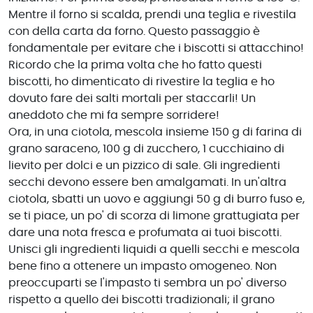
Mentre il forno si scalda, prendi una teglia e rivestila
con della carta da forno. Questo passaggio è
fondamentale per evitare che i biscotti si attacchino!
Ricordo che la prima volta che ho fatto questi
biscotti, ho dimenticato di rivestire la teglia e ho
dovuto fare dei salti mortali per staccarli! Un
aneddoto che mi fa sempre sorridere!
Ora, in una ciotola, mescola insieme 150 g di farina di
grano saraceno, 100 g di zucchero, 1 cucchiaino di
lievito per dolci e un pizzico di sale. Gli ingredienti
secchi devono essere ben amalgamati. In un'altra
ciotola, sbatti un uovo e aggiungi 50 g di burro fuso e,
se ti piace, un po' di scorza di limone grattugiata per
dare una nota fresca e profumata ai tuoi biscotti.
Unisci gli ingredienti liquidi a quelli secchi e mescola
bene fino a ottenere un impasto omogeneo. Non
preoccuparti se l'impasto ti sembra un po' diverso
rispetto a quello dei biscotti tradizionali; il grano